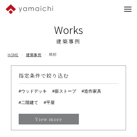
Works
建築事例
HOME
建築事例
焼杉
指定条件で絞り込む
#ウッドデッキ
#薪ストーブ
#造作家具
#二階建て
#平屋
View more