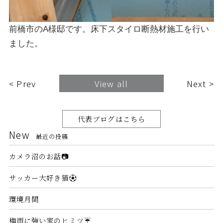
前橋市のA様邸です。床下スタイロ断熱材施工を行い
ました。
< Prev
View all
Next >
代表ブログはこちら
New
最近の投稿
カメラ沼のお話📷
サッカー大好き猫⚽
環境月間
梅雨に強い家のヒミツ☔