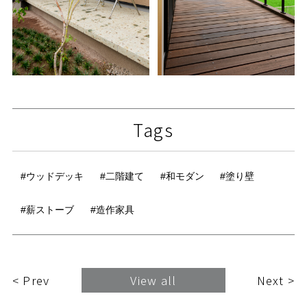
Tags
#ウッドデッキ
#二階建て
#和モダン
#塗り壁
#薪ストーブ
#造作家具
< Prev
View all
Next >