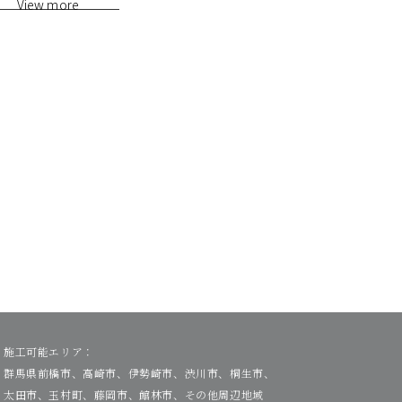
View more
施工可能エリア：
群馬県前橋市、高崎市、伊勢崎市、渋川市、桐生市、
太田市、玉村町、藤岡市、館林市、その他周辺地域