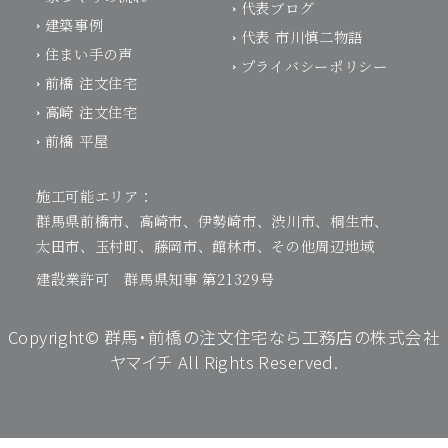
代表ブログ
建築事例
代表 市川慎二物語
住まい手の声
プライバシーポリシー
前橋 注文住宅
高崎 注文住宅
前橋 平屋
施工可能エリア：
群馬県前橋市、高崎市、伊勢崎市、渋川市、桐生市、
太田市、玉村町、藤岡市、館林市、その他周辺地域
建設業許可 群馬県知事 第21329号
Copyright©
群馬・前橋の注文住宅なら工務店の株式会社
ヤマイチ
All Rights Reserved.
モデルハウス体感予約
お電話はこちらから
モデルハウス体感予約
お電話はこちらから