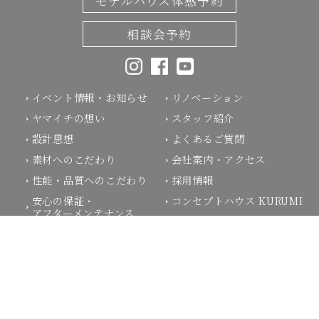
モデルハウス体感予約
相談会予約
イベント情報・お知らせ
リノベーション
ヤマイチの想い
スタッフ紹介
設計思想
よくあるご質問
素材へのこだわり
会社案内・アクセス
性能・品質へのこだわり
採用情報
モデルハウス体感予約
お電話はこちらから
安心の保証・
コンセプトハウス KURUMI
アフターメンテナンス
スタッフブログ
家づくりの流れ
代表ブログ
建築事例
代表 市川慎二物語
住まい手の声
プライバシーポリシー
前橋 注文住宅
高崎 注文住宅