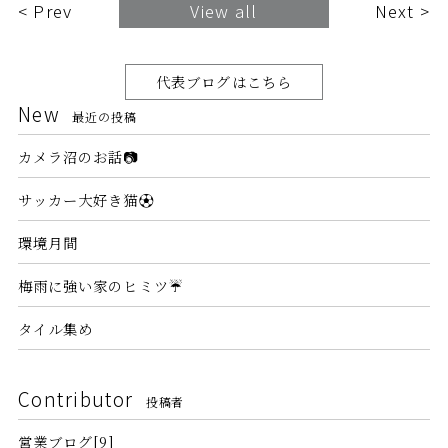
< Prev
View all
Next >
代表ブログはこちら
New
最近の投稿
カメラ沼のお話📷
サッカー大好き猫⚽
環境月間
梅雨に強い家のヒミツ☔
タイル集め
Contributor
投稿者
営業ブログ[9]