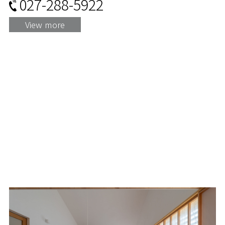
027-288-5922
View more