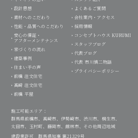
設計思想
よくあるご質問
素材へのこだわり
会社案内・アクセス
性能・品質へのこだわり
採用情報
安心の保証・
コンセプトハウス KURUMI
アフターメンテナンス
スタッフブログ
家づくりの流れ
代表ブログ
建築事例
代表 市川慎二物語
住まい手の声
プライバシーポリシー
前橋 注文住宅
高崎 注文住宅
前橋 平屋
施工可能エリア：
群馬県前橋市、高崎市、伊勢崎市、渋川市、桐生市、
太田市、玉村町、藤岡市、館林市、その他周辺地域
建設業許可 群馬県知事 第21329号