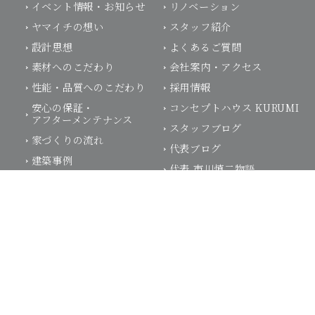
イベント情報・お知らせ
リノベーション
ヤマイチの想い
スタッフ紹介
設計思想
よくあるご質問
素材へのこだわり
会社案内・アクセス
性能・品質へのこだわり
採用情報
安心の保証・
コンセプトハウス KURUMI
アフターメンテナンス
スタッフブログ
家づくりの流れ
モデルハウス体感予約
お電話はこちらから
代表ブログ
建築事例
代表 市川慎二物語
住まい手の声
プライバシーポリシー
前橋 注文住宅
高崎 注文住宅
前橋 平屋
施工可能エリア：
群馬県前橋市、高崎市、伊勢崎市、渋川市、桐生市、