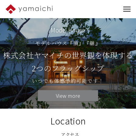
Model House
モデルハウス『頂』『継』
株式会社ヤマイチの世界観を体現する
2つのフラッグシップ
いつでも体感予約可能です！
View more
Location
アクセス