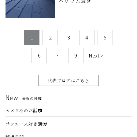
バリウム葺き
1
2
3
4
5
6
…
9
Next >
代表ブログはこちら
New
最近の投稿
カメラ沼のお話📷
サッカー大好き猫⚽
環境月間