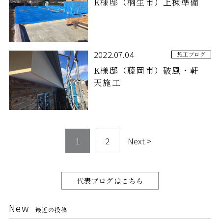
K様邸（桐生市）上棟準備
2022.07.04
施工ブログ
K様邸（藤岡市）破風・軒
天施工
1
2
Next >
代表ブログはこちら
New
最近の投稿